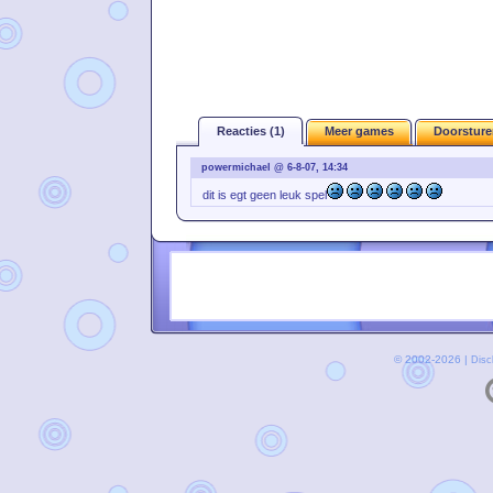
Reacties (1)
Meer games
Doorsture
powermichael @ 6-8-07, 14:34
dit is egt geen leuk spel
© 2002-2026 |
Disc