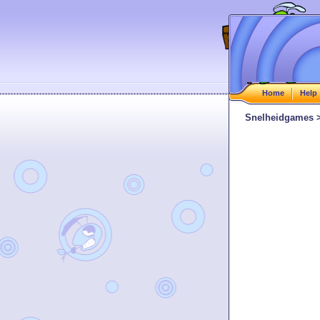
Home
Help
Snelheidgames >