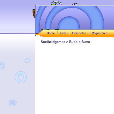
Home
Help
Favorieten
Registreren
Snelheidgames > Bubble Burst