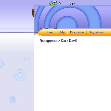
Home
Help
Favorieten
Registreren
Racegames > Dare Devil