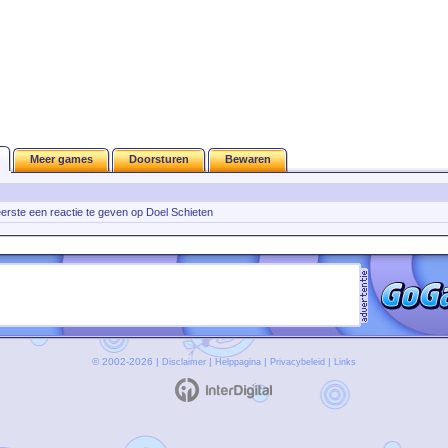
Meer games
Doorsturen
Bewaren
 eerste een reactie te geven op Doel Schieten
© 2002-2026 |
|
|
|
Disclaimer
Helppagina
Privacybeleid
Links