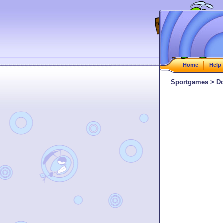
Home
Help
Sportgames > Do