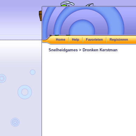
Home
Help
Favorieten
Registreren
Snelheidgames > Dronken Kerstman