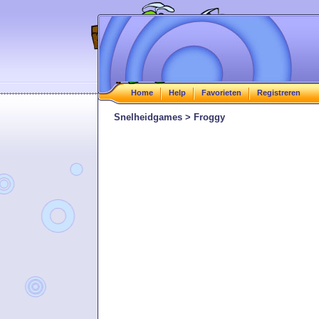
Home
Help
Favorieten
Registreren
Snelheidgames > Froggy