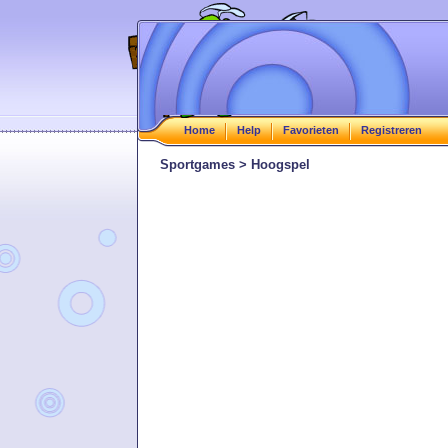
Home
Help
Favorieten
Registreren
Sportgames > Hoogspel