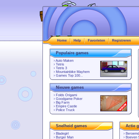
Home
Help
Favorieten
Registreren
Populaire games
›
Auto Maken
›
Tetris
›
Tetris 3
›
Mountainbike Mayhem
›
Games Top 100...
Nieuwe games
›
Folds Origami
›
Goodgame Poker
›
Big Farm
›
Empire Castle
›
Police Truck
Snelheid games
Actie 
›
Bladegirl
›
Beroemd
›
Burger Man
›
Boeven 