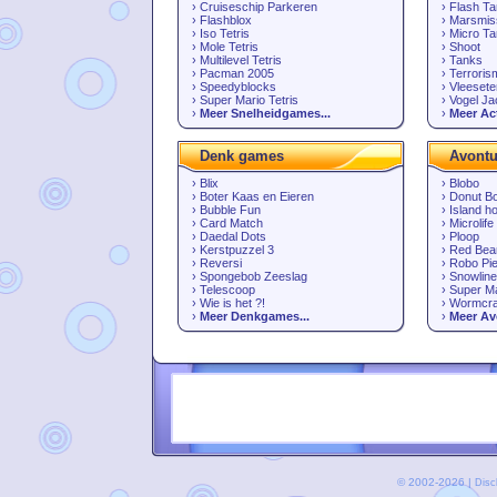
›
Cruiseschip Parkeren
›
Flash T
›
Flashblox
›
Marsmis
›
Iso Tetris
›
Micro T
›
Mole Tetris
›
Shoot
›
Multilevel Tetris
›
Tanks
›
Pacman 2005
›
Terroris
›
Speedyblocks
›
Vleeset
›
Super Mario Tetris
›
Vogel Ja
›
Meer Snelheidgames...
›
Meer Ac
Denk games
Avont
›
Blix
›
Blobo
›
Boter Kaas en Eieren
›
Donut B
›
Bubble Fun
›
Island h
›
Card Match
›
Microlife
›
Daedal Dots
›
Ploop
›
Kerstpuzzel 3
›
Red Bea
›
Reversi
›
Robo Pie
›
Spongebob Zeeslag
›
Snowline
›
Telescoop
›
Super Ma
›
Wie is het ?!
›
Wormcra
›
Meer Denkgames...
›
Meer Av
© 2002-2026 |
Disc