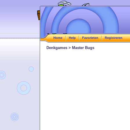
Home
Help
Favorieten
Registreren
Denkgames > Master Bugs