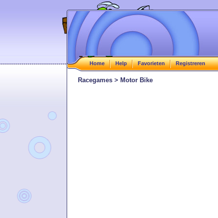
Home
Help
Favorieten
Registreren
Racegames > Motor Bike