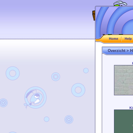
Home
Help
Overzicht > 
Ki