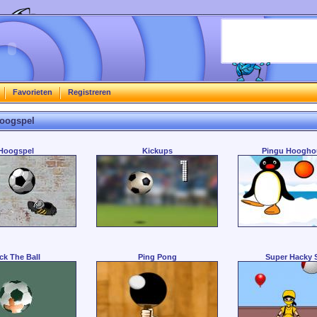
Favorieten
Registreren
Hoogspel
Hoogspel
Kickups
Pingu Hoogho
ck The Ball
Ping Pong
Super Hacky 