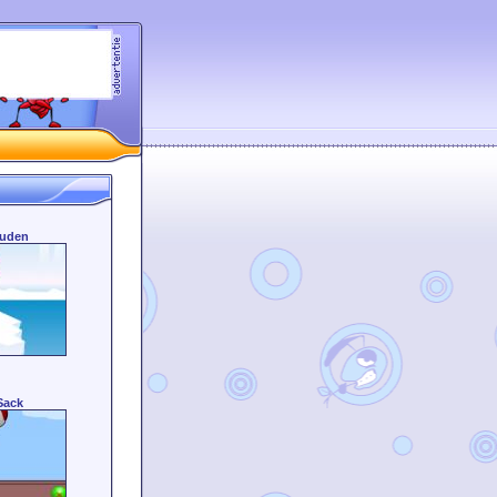
uden
Sack