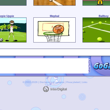
epie Uppie
Mepbal
Ballboy
© 2002-2026 |
|
|
|
Disclaimer
Helppagina
Privacybeleid
Links