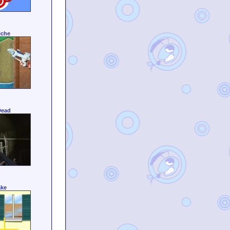
iche
Dead
ake