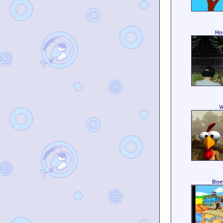
Ho
V
Boe