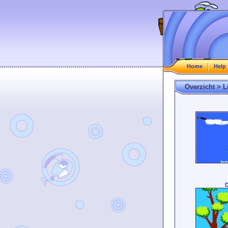
Home
Help
Overzicht > L