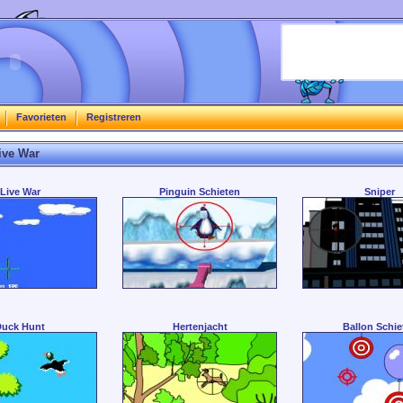
Favorieten
Registreren
ive War
Live War
Pinguin Schieten
Sniper
Duck Hunt
Hertenjacht
Ballon Schie