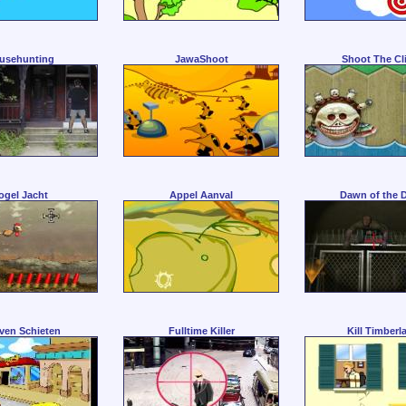
usehunting
JawaShoot
Shoot The Cl
ogel Jacht
Appel Aanval
Dawn of the 
ven Schieten
Fulltime Killer
Kill Timberl