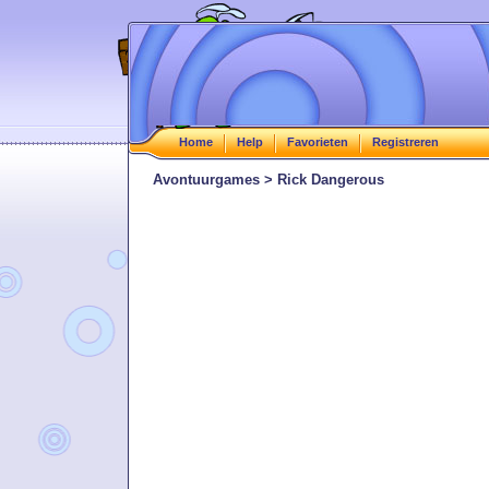
Home
Help
Favorieten
Registreren
Avontuurgames > Rick Dangerous