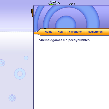
Home
Help
Favorieten
Registreren
Snelheidgames > Speedybubbles